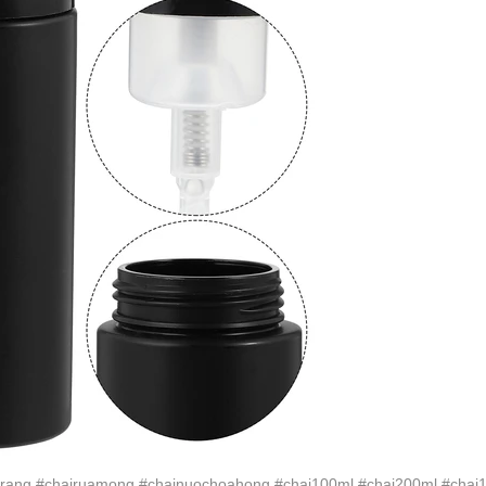
aytrang #chairuamong #chainuochoahong #chai100ml #chai200ml #cha