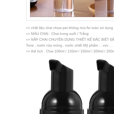
=> chất liệu chai nhựa pet không mùi An toàn sử dụng
=> MÀU CHAI : Chai trong suốt / Trắng
=> NẮP CHAI CHUYÊN DỤNG THIẾT KẾ ĐẶC BIỆT ĐỂ 
Tone , nước rửa móng , nước chiết Mỹ phẩm …vvv …
=> thể tích : Chai 100ml / 120ml / 150ml / 200ml / 250