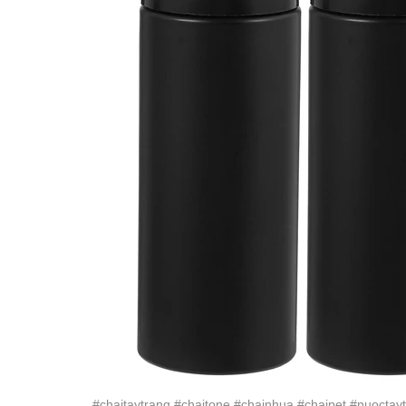
#chaitaytrang #chaitone #chainhua #chaipet #nuoct