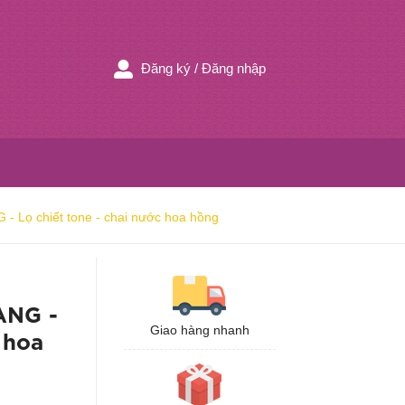
Đăng ký
/
Đăng nhập
ọ chiết tone - chai nước hoa hồng
ANG -
Giao hàng nhanh
 hoa