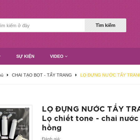
Tìm kiếm
SỰ KIỆN
VIDEO
hủ
CHAI TẠO BỌT - TẨY TRANG
LỌ ĐỰNG NƯỚC TẨY TRANG - L
LỌ ĐỰNG NƯỚC TẨY TR
Lọ chiết tone - chai nước
hồng
Đánh giá: