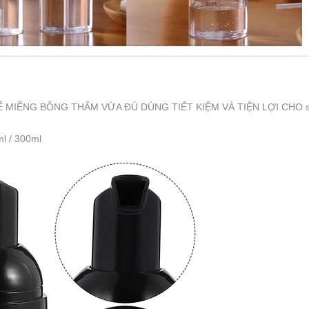
MIẾNG BÔNG THẤM VỪA ĐỦ DÙNG TIẾT KIỆM VÀ TIỆN LỢI CHO sử dụ
ml / 300ml